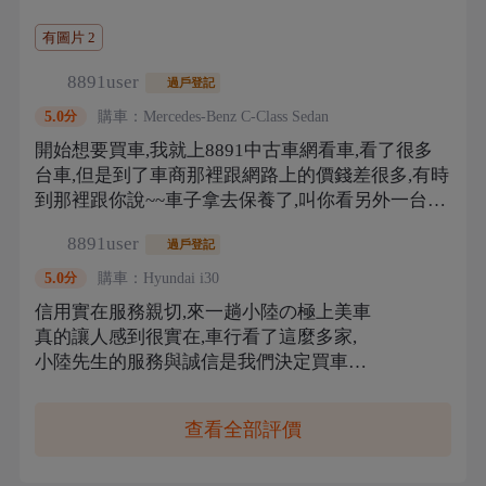
有圖片
2
8891user
過戶登記
購車：
Mercedes-Benz
C-Class Sedan
5.0
分
開始想要買車,我就上8891中古車網看車,看了很多
台車,但是到了車商那裡跟網路上的價錢差很多,有時
到那裡跟你說~~車子拿去保養了,叫你看另外一台車,
而且價錢也比原本那台貴很多,最後在8891看到小陸
8891user
過戶登記
の極上美車 的車,覺得小陸的評價很好,車子照片也
很漂亮,於是就跟小陸連絡到現場看車,沒想到車子比
購車：
Hyundai
i30
5.0
分
照片還要漂亮,實際也是要賣網路上寫的價錢,真的是
信用實在服務親切,來一趟小陸の極上美車
實車實價,只能說讚,讓我挖到寶了,謝謝小陸先生能
真的讓人感到很實在,車行看了這麼多家,
讓我找到一部我真心喜愛的車,下次還要再買車的話,
小陸先生的服務與誠信是我們決定買車的
一定會再去找你的...
因素,重點是車子也很滿意,車子購買至今
也已經使用了大約二個星期,車很好開也沒
查看全部評價
有任何的問題,讓我開的很放心及安心,想
買車的朋友,推薦你們買車前可以先來小陸