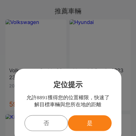
這裡看車.保證你能買到一部好車喔...
推薦車輛
Volkswagen
Caddy
20
Hyundai
Custin
2023
23款
白色
款
白色
定位提示
2023年
|
1.4萬公里
2023年
|
2.7萬公里
允許8891獲得您的位置權限，快速了
59.8
106.8
解目標車輛與您所在地的距離
萬
萬
否
是