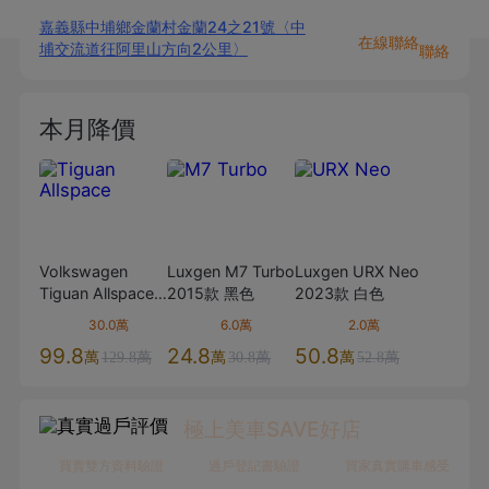
嘉義縣中埔鄉金蘭村金蘭24之21號〈中
在線聯絡
埔交流道彺阿里山方向2公里〉
聯絡
本月降價
Volkswagen
Luxgen
M7 Turbo
Luxgen
URX Neo
Tiguan Allspace
2015款
黑色
2023款
白色
2023款
白色
30.0萬
6.0萬
2.0萬
99.8
24.8
50.8
萬
萬
萬
129.8萬
30.8萬
52.8萬
極上美車SAVE好店
買賣雙方資料驗證
過戶登記書驗證
買家真實購車感受