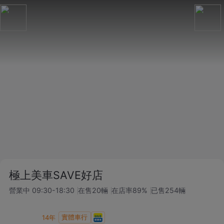
極上美車SAVE好店
營業中
09:30-18:30
在售
20
輛
在店率
89%
已售
254
輛
實體車行
14
年